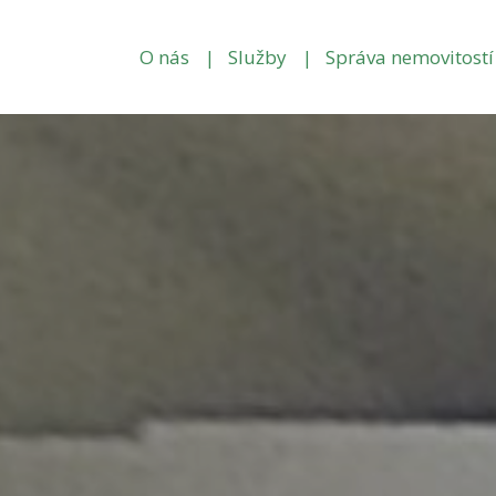
O nás
Služby
Správa nemovitostí