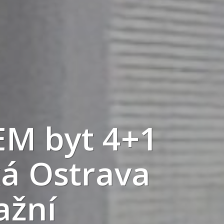
M byt 4+1
á Ostrava
ažní