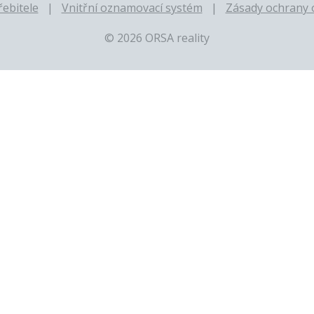
ebitele
Vnitřní oznamovací systém
Zásady ochrany 
© 2026 ORSA reality