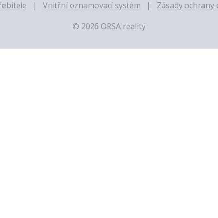
ebitele
Vnitřní oznamovací systém
Zásady ochrany 
© 2026 ORSA reality