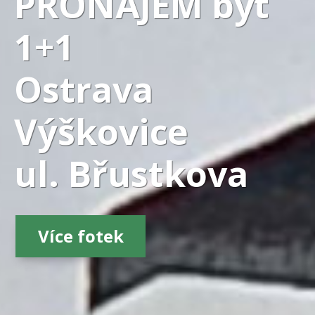
PRONÁJEM byt
1+1
Ostrava
Výškovice
ul. Břustkova
Více fotek