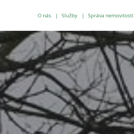
O nás
Služby
Správa nemovitostí