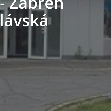
- Zábřeh
slávská