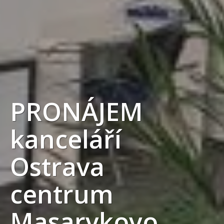
PRONÁJEM
kanceláří
Ostrava
centrum
Masarykovo