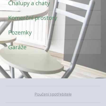
Chalupy a chaty
Komerční prostory
Pozemky
Garáže
Poučení spotřebitele